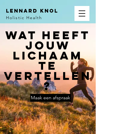
Lennard Knol
Holistic Health
Wat heeft
jouw
lichaam
te
vertellen
?
Maak een afspraak