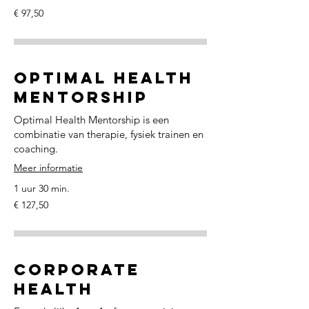
97,50
€ 97,50
euro
Optimal Health
Mentorship
Optimal Health Mentorship is een
combinatie van therapie, fysiek trainen en
coaching.
Meer informatie
1 uur 30 min.
127,50
€ 127,50
euro
Corporate
Health