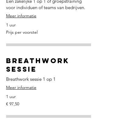
Een zakelijke 1 op 1 of groepstraining
voor individuen of teams van bedrijven.
Meer informatie
1 uur
Prijs
Prijs per voorstel
per
voorstel
Breathwork
sessie
Breathwork sessie 1 op 1
Meer informatie
1 uur
97,50
€ 97,50
euro
Connected