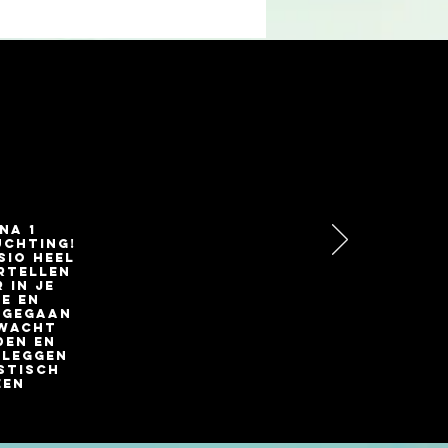
na 1
uchting!
sio heel
ertellen
 in je
ke en
ggegaan
rwacht
den en
 leggen
stisch
een