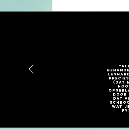
“Al
behande
Lennard
precies
(dat 
hoof
opgebl
door 
dat v
schroo
wat j
fy