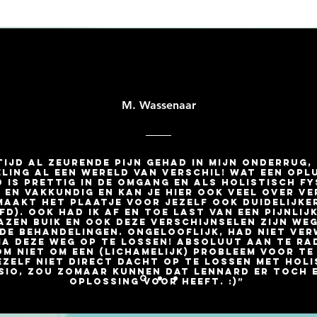
M. Wassenaar
tijd al zeurende pijn gehad in mijn onderrug, 
ling al een wereld van verschil! Wat een opl
 is prettig in de omgang en als holistisch fy
 en vakkundig en kan je hier ook veel over v
maakt het plaatje voor jezelf ook duidelijker
d). Ook had ik af en toe last van een pijnlij
azen buik en ook deze verschijnselen zijn we
de behandelingen. Ongelooflijk, had niet ve
ia deze weg op te lossen! Absoluut aan te ra
m niet om een (lichamelijk) probleem voor te
ezelf niet direct dacht op te lossen met holi
sio, zou zomaar kunnen dat Lennard er toch 
oplossing voor heeft. :)”