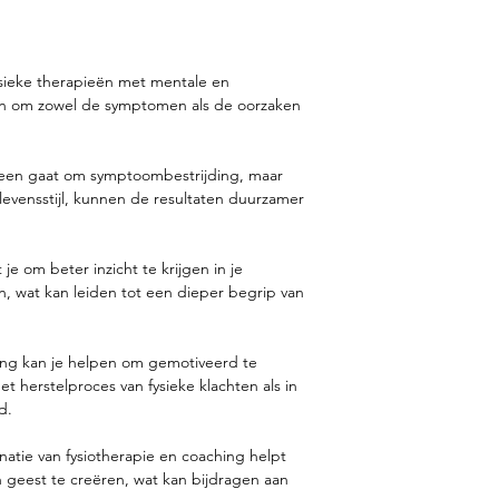
sieke therapieën met mentale en
en om zowel de symptomen als de oorzaken
lleen gaat om symptoombestrijding, maar
levensstijl, kunnen de resultaten duurzamer
je om beter inzicht te krijgen in je
, wat kan leiden tot een dieper begrip van
ing kan je helpen om gemotiveerd te
et herstelproces van fysieke klachten als in
d.
atie van fysiotherapie en coaching helpt
geest te creëren, wat kan bijdragen aan