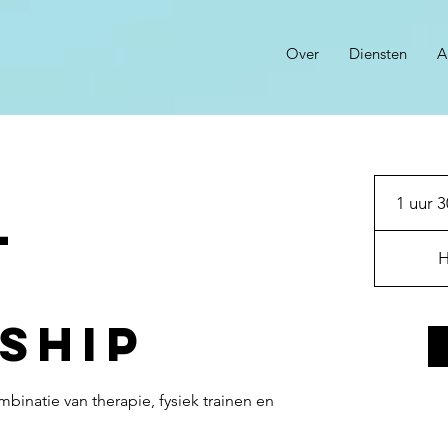
Over
Diensten
A
1 uur 3
l
H
ship
binatie van therapie, fysiek trainen en