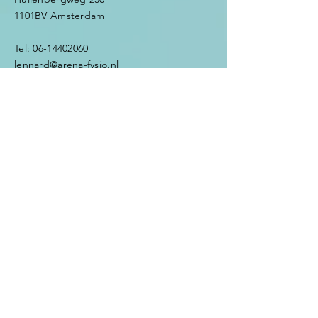
1101BV Amsterdam
Tel:
06-14402060
lennard@arena-fysio.nl
First Name
*
Last Name
*
Email
*
Subject
Message