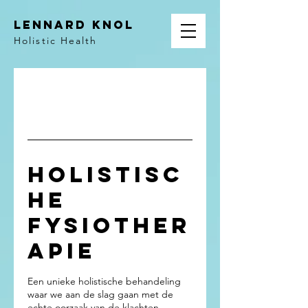
Lennard Knol
Holistic Health
Holistisc
he
Fysiother
apie
Een unieke holistische behandeling
waar we aan de slag gaan met de